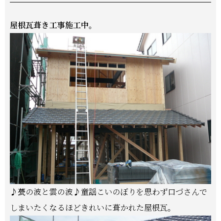
屋根瓦葺き工事施工中。
♪甍の波と雲の波♪童謡こいのぼりを思わず口づさんで
しまいたくなるほどきれいに葺かれた屋根瓦。