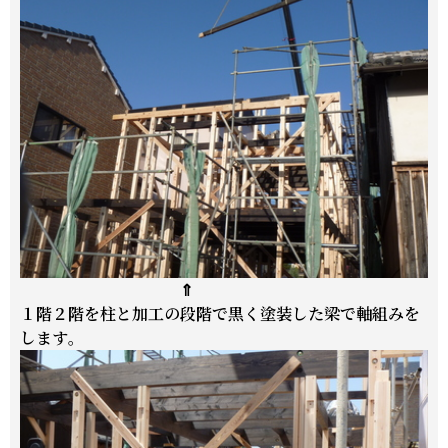
⇑
１階２階を柱と加工の段階で黒く塗装した梁で軸組みを
します
。