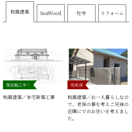
和風建築
SeaWood
社寺
リフォーム
現在施工中！
完成済
和風建築／本宅新築工事
和風建築／お一人暮らしなの
で、老後の事を考えご兄妹の
近隣にでのお住いを考えまし
た。