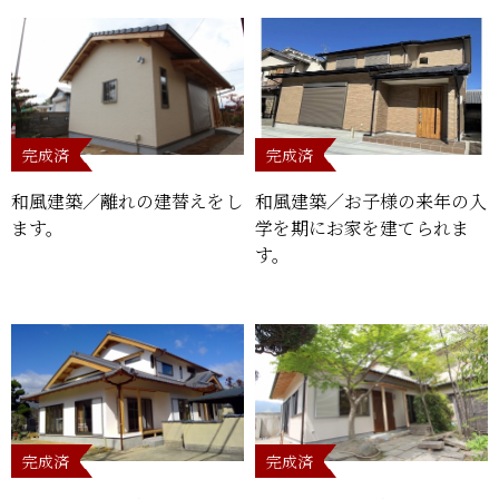
完成済
完成済
和風建築／離れの建替えをし
和風建築／お子様の来年の入
ます。
学を期にお家を建てられま
す。
完成済
完成済