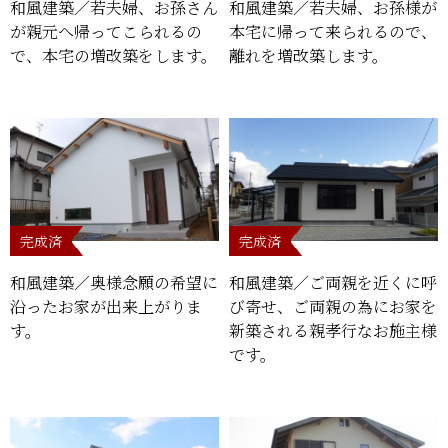
和風建築／若夫婦、お孫さん
和風建築／若夫婦、お孫様が
が親元へ帰ってこられるの
本宅に帰って来られるので、
で、本宅の増改築をします。
離れを増改築します。
完成済
完成済
和風建築／奥様念願の希望に
和風建築／ご両親を近くに呼
沿ったお家が出来上がりま
び寄せ、ご両親の為にお家を
す。
新築される親孝行なお施主様
です。