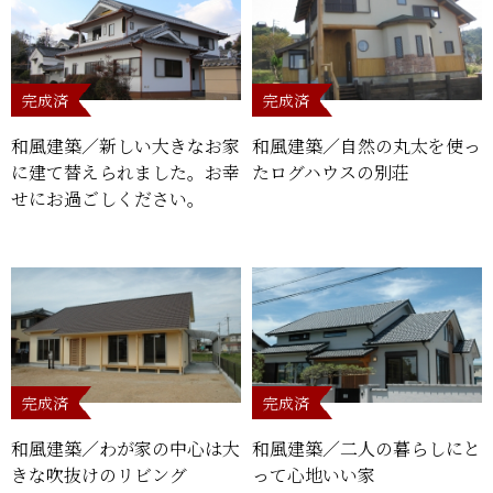
完成済
完成済
和風建築／新しい大きなお家
和風建築／自然の丸太を使っ
に建て替えられました。お幸
たログハウスの別荘
せにお過ごしください。
完成済
完成済
和風建築／わが家の中心は大
和風建築／二人の暮らしにと
きな吹抜けのリビング
って心地いい家