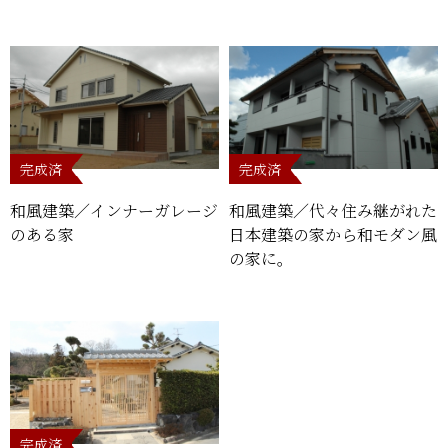
完成済
完成済
和風建築／インナーガレージ
和風建築／代々住み継がれた
のある家
日本建築の家から和モダン風
の家に。
完成済